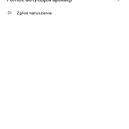
flag
Zgłoś naruszenie