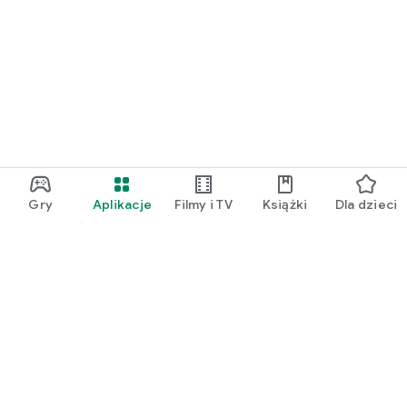
Gry
Aplikacje
Filmy i TV
Książki
Dla dzieci
Google Play
Play Pass