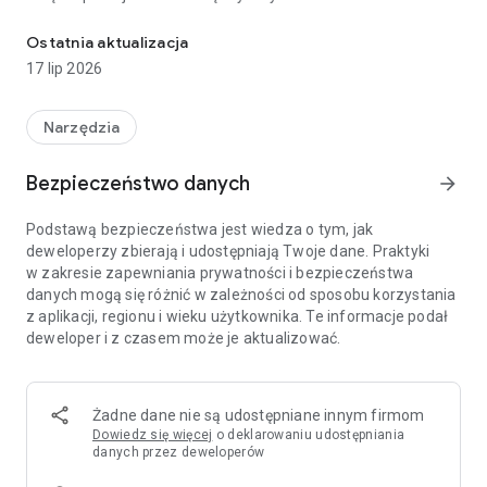
Aplikacja dla Klientów oferty abonamentowej PremiumMobile
• sprawdzić saldo konta oraz aktywne usługi na wszystkich
swoich numerach,
Ostatnia aktualizacja
• opłacić fakturę oraz sprawdzić historię wpłat,
17 lip 2026
• samodzielnie pobrać faktury oraz billingi, bez konieczności
logowania się na stronę internetową,
• zmienić swój plan taryfowy bez konieczności kontaktu z
Narzędzia
Biurem Obsługi Klienta,
• aktywować dodatkowe GB lub inne usługi,
Bezpieczeństwo danych
arrow_forward
• zarządzać zgodami marketingowymi,
• sprawdzić kody PIN i PUK,
Podstawą bezpieczeństwa jest wiedza o tym, jak
• złożyć wniosek o wymianę karty SIM lub zmianę danych,
deweloperzy zbierają i udostępniają Twoje dane. Praktyki
• przesłać do nas wiadomość, zgłoszenie poprzez formularz,
w zakresie zapewniania prywatności i bezpieczeństwa
• skontaktować się z naszym sprzedawcą.
danych mogą się różnić w zależności od sposobu korzystania
z aplikacji, regionu i wieku użytkownika. Te informacje podał
Twój komfort i wygoda korzystania są dla nas bardzo ważne,
deweloper i z czasem może je aktualizować.
a to dopiero początek, bo nasza aplikacja będzie stopniowo
wzbogacana o kolejne, użyteczne funkcjonalności. Jeśli
masz pomysł na usprawnienia lub sugestie zmian, czekamy
na Twoją wiadomość.
Żadne dane nie są udostępniane innym firmom
Pobierz aplikację już dziś oraz podziel się swoją opinią,
Dowiedz się więcej
o deklarowaniu udostępniania
dodając ocenę w sklepie z aplikacjami.
danych przez deweloperów