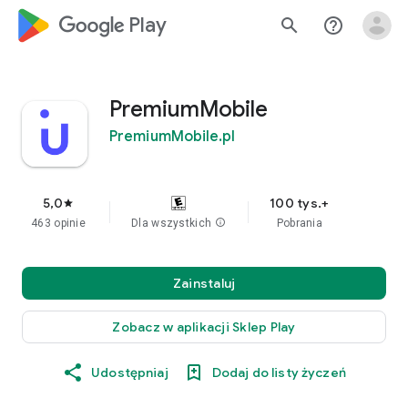
google_logo Play
search
help_outline
PremiumMobile
PremiumMobile.pl
5,0
100 tys.+
star
463 opinie
Dla wszystkich
info
Pobrania
Zainstaluj
Zobacz w aplikacji Sklep Play
Udostępniaj
Dodaj do listy życzeń