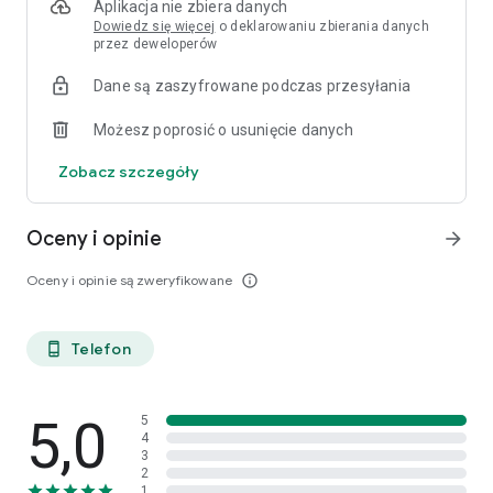
Aplikacja nie zbiera danych
Dowiedz się więcej
o deklarowaniu zbierania danych
przez deweloperów
Dane są zaszyfrowane podczas przesyłania
Możesz poprosić o usunięcie danych
Zobacz szczegóły
Oceny i opinie
arrow_forward
Oceny i opinie są zweryfikowane
info_outline
Telefon
phone_android
5,0
5
4
3
2
1