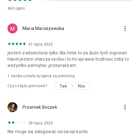
460
opinii
more_vert
Maria Marciszewska
31 lipca 2026
jestem zadowolona tylko dla mnie to za dużo tych logowań
haseł jestem starsza osoba i to mi sprawia trudnosc żeby to
wszystko pamiętać ,przepraszam
1 osoba uznała tę opinię za pomocną
Tak
Nie
Czy to było pomocne?
more_vert
Przemek Boczek
28 lipca 2026
Nie moge się zalogować na swoje konto